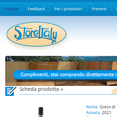
Prodotti
Feedback
Per i produttori
Presenti
1
2
3
4
5
6
7
8
Scheda prodotto »
Nome:
Greco di
Annata:
2021