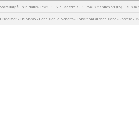
StoreItaly è un’iniziativa F4W SRL - Via Badazzole 24 - 25018 Montichiari (BS) - Tel. 03
Disclaimer
-
Chi Siamo
-
Condizioni di vendita
-
Condizioni di spedizione
-
Recesso
-
Me