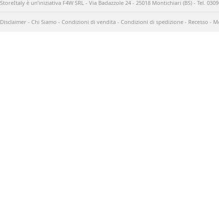
StoreItaly è un’iniziativa F4W SRL - Via Badazzole 24 - 25018 Montichiari (BS) - Tel. 03
Disclaimer
-
Chi Siamo
-
Condizioni di vendita
-
Condizioni di spedizione
-
Recesso
-
Me