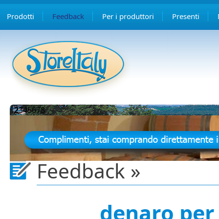
Prodotti
Feedback
Per i produttori
Presenti
1
2
3
4
5
6
7
8
Feedback »
denaro per