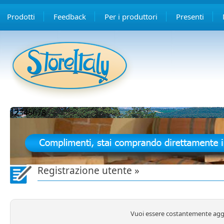
Prodotti
Feedback
Per i produttori
Presenti
1
2
3
4
5
6
7
8
Registrazione utente »
Vuoi essere costantemente aggiorn