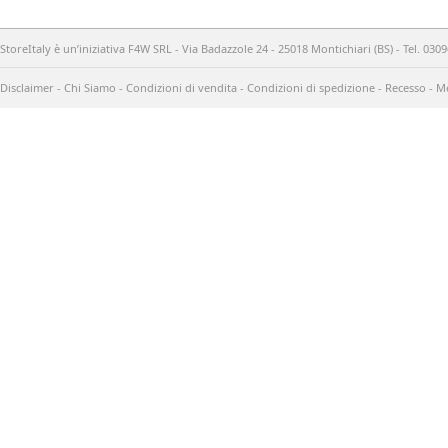
StoreItaly è un’iniziativa F4W SRL - Via Badazzole 24 - 25018 Montichiari (BS) - Tel. 03
Disclaimer
-
Chi Siamo
-
Condizioni di vendita
-
Condizioni di spedizione
-
Recesso
-
Me