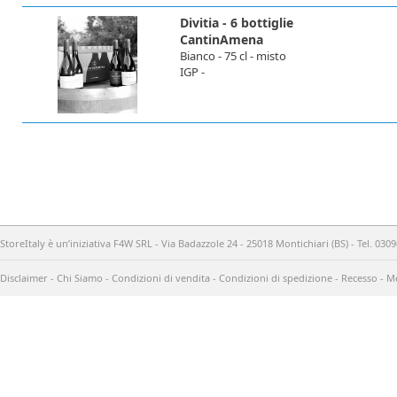
Divitia - 6 bottiglie
CantinAmena
Bianco - 75 cl - misto
IGP -
StoreItaly è un’iniziativa F4W SRL - Via Badazzole 24 - 25018 Montichiari (BS) - Tel. 03
Disclaimer
-
Chi Siamo
-
Condizioni di vendita
-
Condizioni di spedizione
-
Recesso
-
Me