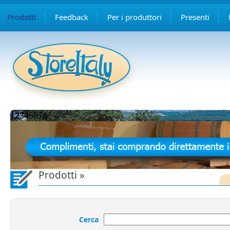
Prodotti
Feedback
Per i produttori
Presenti
1
2
3
4
5
6
7
8
Prodotti »
Cerca