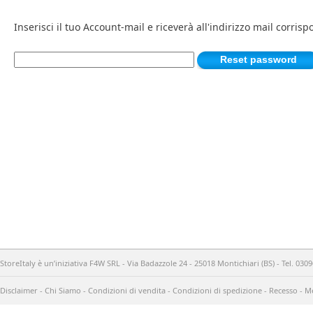
Inserisci il tuo Account-mail e riceverà all'indirizzo mail corri
StoreItaly è un’iniziativa F4W SRL - Via Badazzole 24 - 25018 Montichiari (BS) - Tel. 03
Disclaimer
-
Chi Siamo
-
Condizioni di vendita
-
Condizioni di spedizione
-
Recesso
-
Me