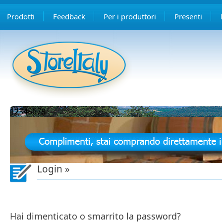
Prodotti
Feedback
Per i produttori
Presenti
1
2
3
4
5
6
7
8
Login »
Hai dimenticato o smarrito la password?