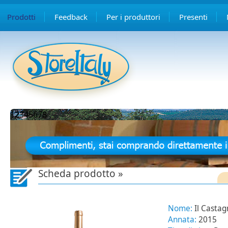
Prodotti
Feedback
Per i produttori
Presenti
1
2
3
4
5
6
7
8
Scheda prodotto »
Nome:
Il Casta
Annata:
2015