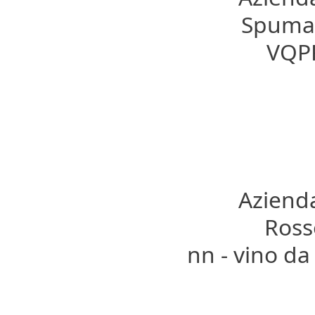
Spumant
VQPR
Azienda
Rosso
nn - vino da