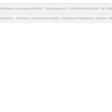
StoreItaly è un’iniziativa F4W SRL - Via Badazzole 24 - 25018 Montichiari (BS) - Tel. 03
Disclaimer
-
Chi Siamo
-
Condizioni di vendita
-
Condizioni di spedizione
-
Recesso
-
Me