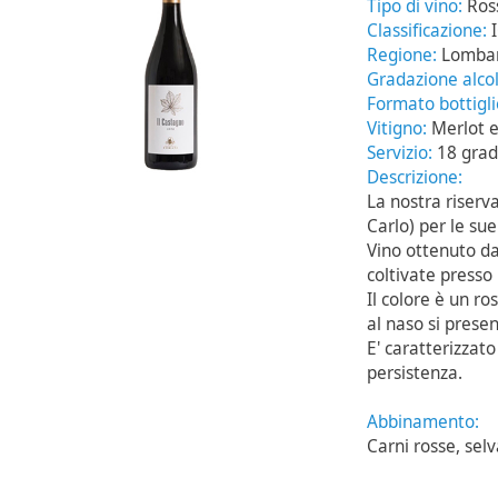
Tipo di vino:
Ros
Classificazione:
Regione:
Lomba
Gradazione alcol
Formato bottigl
Vitigno:
Merlot 
Servizio:
18 grad
Descrizione:
La nostra riserv
Carlo) per le s
Vino ottenuto da
coltivate presso 
Il colore è un ro
al naso si presen
E' caratterizzato
persistenza.
Abbinamento:
Carni rosse, sel