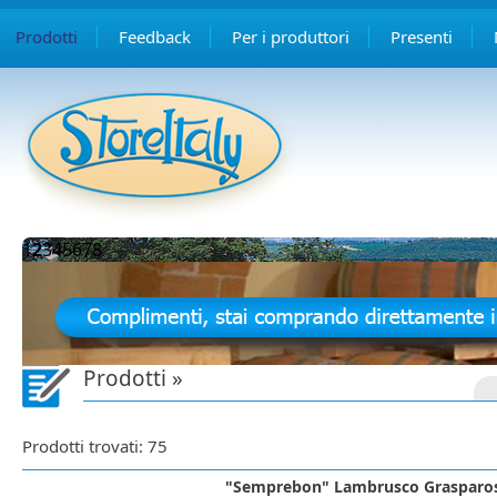
Prodotti
Feedback
Per i produttori
Presenti
1
2
3
4
5
6
7
8
Prodotti »
Prodotti trovati: 75
"Semprebon" Lambrusco Graspaross