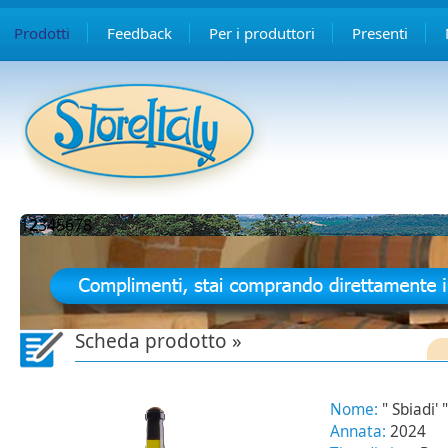
Prodotti
Feedback
Per i produttori
Presenti
1
2
3
4
5
6
7
8
Scheda prodotto »
Nome:
" Sbiadi'
Annata:
2024