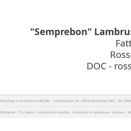
"Semprebon" Lambrusc
Fat
Rosso
DOC - ross
StoreItaly è un’iniziativa F4W SRL - Via Badazzole 24 - 25018 Montichiari (BS) - Tel. 03
Disclaimer
-
Chi Siamo
-
Condizioni di vendita
-
Condizioni di spedizione
-
Recesso
-
Me