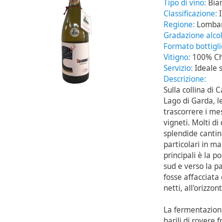
Tipo di vino:
Bia
Classificazione:
Regione:
Lomba
Gradazione alcol
Formato bottigl
Vitigno:
100% C
Servizio:
Ideale 
Descrizione:
Sulla collina di C
Lago di Garda, l
trascorrere i mes
vigneti. Molti di
splendide cantin
particolari in ma
principali è la p
sud e verso la 
fosse affacciata
netti, all'orizzon
La fermentazione
barili di rovere