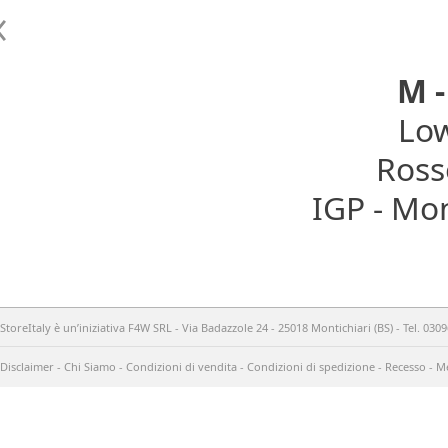
M 
Low
Rosso
IGP - Mon
StoreItaly è un’iniziativa F4W SRL - Via Badazzole 24 - 25018 Montichiari (BS) - Tel. 03
Disclaimer
-
Chi Siamo
-
Condizioni di vendita
-
Condizioni di spedizione
-
Recesso
-
Me