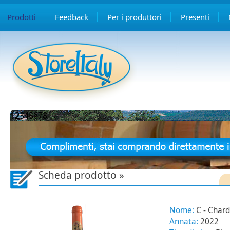
Prodotti
Feedback
Per i produttori
Presenti
1
2
3
4
5
6
7
8
Scheda prodotto »
Nome:
C - Char
Annata:
2022