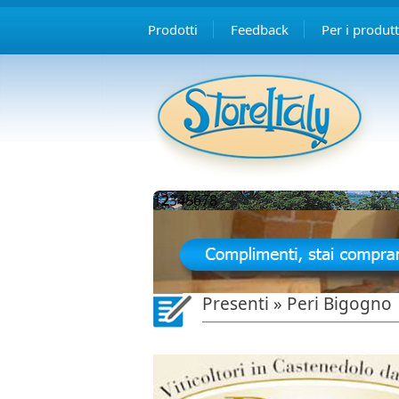
Prodotti
Feedback
Per i produtt
1
2
3
4
5
6
7
8
Presenti » Peri Bigogno