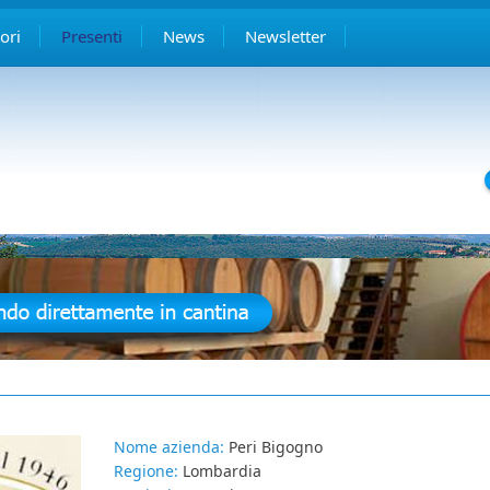
ori
Presenti
News
Newsletter
Nome azienda:
Peri Bigogno
Regione:
Lombardia