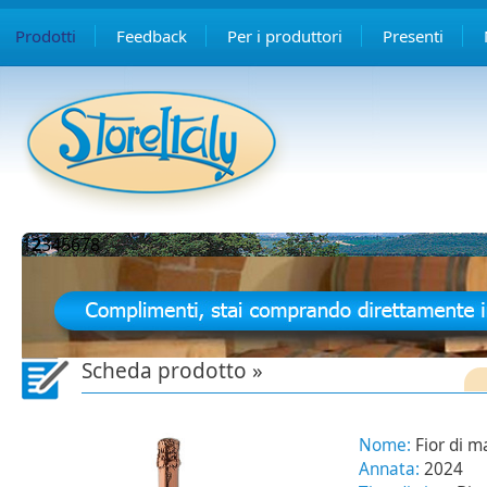
Prodotti
Feedback
Per i produttori
Presenti
1
2
3
4
5
6
7
8
Scheda prodotto »
Nome:
Fior di m
Annata:
2024