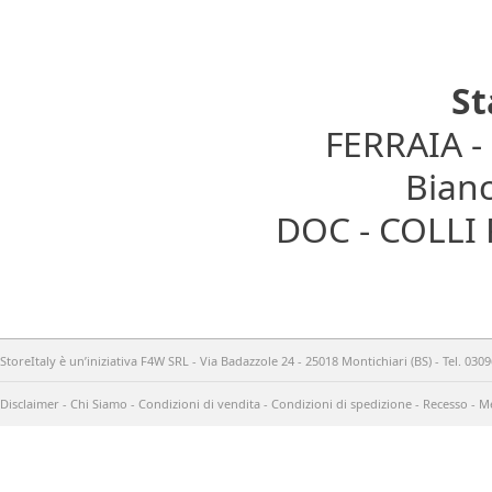
St
FERRAIA 
Bianc
DOC - COLLI
StoreItaly è un’iniziativa F4W SRL - Via Badazzole 24 - 25018 Montichiari (BS) - Tel. 03
Disclaimer
-
Chi Siamo
-
Condizioni di vendita
-
Condizioni di spedizione
-
Recesso
-
Me