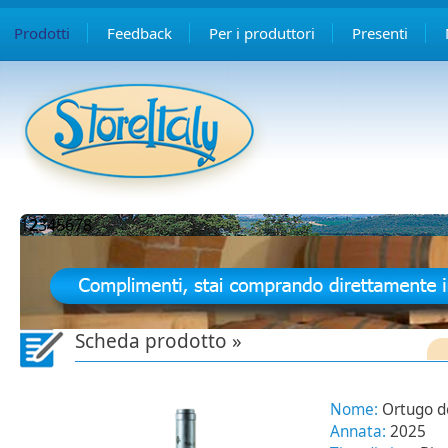
Prodotti
Feedback
Per i produttori
Presenti
1
2
3
4
5
6
7
8
Scheda prodotto »
Nome:
Ortugo de
Annata:
2025