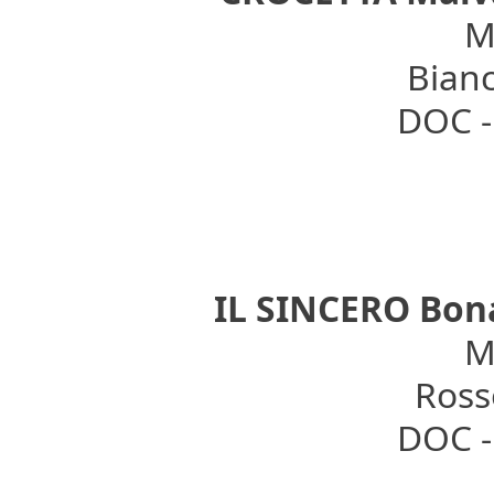
Mo
Bianc
DOC - 
IL SINCERO Bona
Mo
Rosso
DOC - 