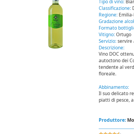
Tipo di vino:
Bia
Classificazione:
Regione:
Emilia
Gradazione alcol
Formato bottigl
Vitigno:
Ortugo
Servizio:
servire
Descrizione:
Vino DOC ottenut
autoctono dei Col
tendente al ver
floreale.
Abbinamento:
Il suo delicato 
piatti di pesce, a
Produttore:
Mol