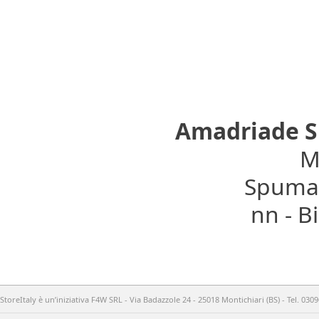
Amadriade 
Mo
Spumant
nn - 
StoreItaly è un’iniziativa F4W SRL - Via Badazzole 24 - 25018 Montichiari (BS) - Tel. 03