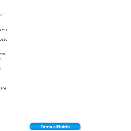
 di
 vini
Rosso
osto
o.
é
ssere
Torna all'inizio