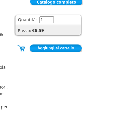
Catalogo completo
Quantità:
€6.59
Prezzo:
0%
ola
ori,
he
 per