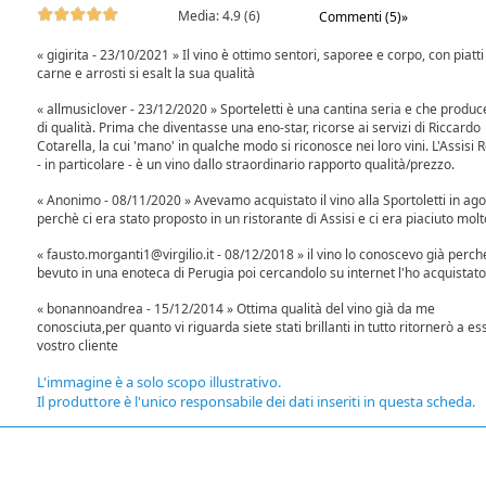
Media:
4.9
(
6
)
Commenti (5)»
« gigirita - 23/10/2021 » Il vino è ottimo sentori, saporee e corpo, con piatti
carne e arrosti si esalt la sua qualità
« allmusiclover - 23/12/2020 » Sporteletti è una cantina seria e che produce
di qualità. Prima che diventasse una eno-star, ricorse ai servizi di Riccardo
Cotarella, la cui 'mano' in qualche modo si riconosce nei loro vini. L'Assisi 
- in particolare - è un vino dallo straordinario rapporto qualità/prezzo.
« Anonimo - 08/11/2020 » Avevamo acquistato il vino alla Sportoletti in ag
perchè ci era stato proposto in un ristorante di Assisi e ci era piaciuto molt
« fausto.morganti1@virgilio.it - 08/12/2018 » il vino lo conoscevo già perch
bevuto in una enoteca di Perugia poi cercandolo su internet l'ho acquistato
« bonannoandrea - 15/12/2014 » Ottima qualità del vino già da me
conosciuta,per quanto vi riguarda siete stati brillanti in tutto ritornerò a e
vostro cliente
L'immagine è a solo scopo illustrativo.
Il produttore è l'unico responsabile dei dati inseriti in questa scheda.