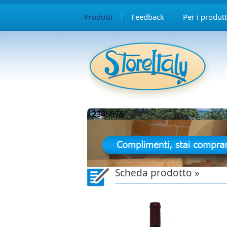
Prodotti
Feedback
Per i produtt
1
2
3
4
5
6
7
8
Scheda prodotto »