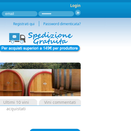
Login
Registrati qui
Password dimenticata?
Ultimi 10 vini
Vini commentati
acquistati