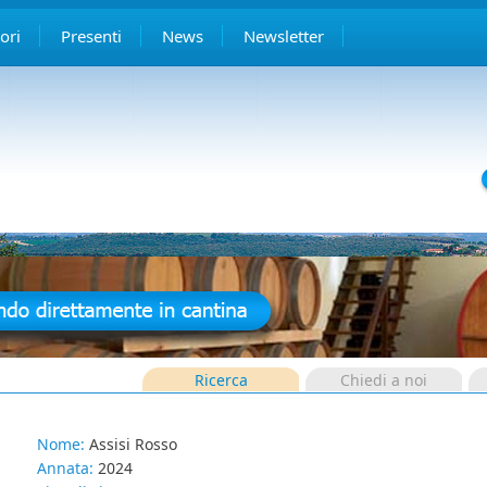
ori
Presenti
News
Newsletter
Ricerca
Chiedi a noi
Nome:
Assisi Rosso
Annata:
2024