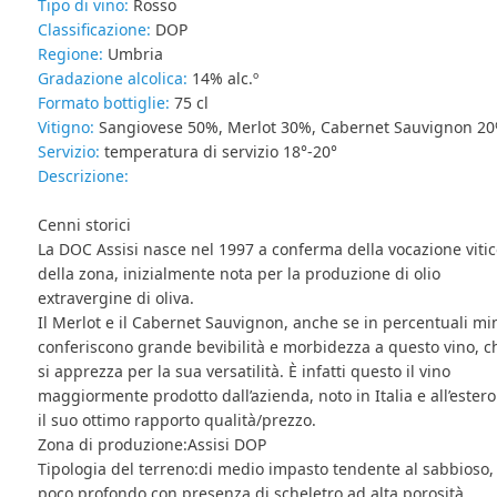
Tipo di vino:
Rosso
Classificazione:
DOP
Regione:
Umbria
Gradazione alcolica:
14% alc.º
Formato bottiglie:
75 cl
Vitigno:
Sangiovese 50%, Merlot 30%, Cabernet Sauvignon 2
Servizio:
temperatura di servizio 18°-20°
Descrizione:
Cenni storici
La DOC Assisi nasce nel 1997 a conferma della vocazione vitic
della zona, inizialmente nota per la produzione di olio
extravergine di oliva.
Il Merlot e il Cabernet Sauvignon, anche se in percentuali min
conferiscono grande bevibilità e morbidezza a questo vino, c
si apprezza per la sua versatilità. È infatti questo il vino
maggiormente prodotto dall’azienda, noto in Italia e all’estero
il suo ottimo rapporto qualità/prezzo.
Zona di produzione:Assisi DOP
Tipologia del terreno:di medio impasto tendente al sabbioso,
poco profondo con presenza di scheletro ad alta porosità.