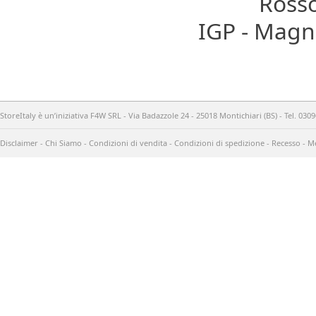
Rosso
IGP - Magn
StoreItaly è un’iniziativa F4W SRL - Via Badazzole 24 - 25018 Montichiari (BS) - Tel. 03
Disclaimer
-
Chi Siamo
-
Condizioni di vendita
-
Condizioni di spedizione
-
Recesso
-
Me