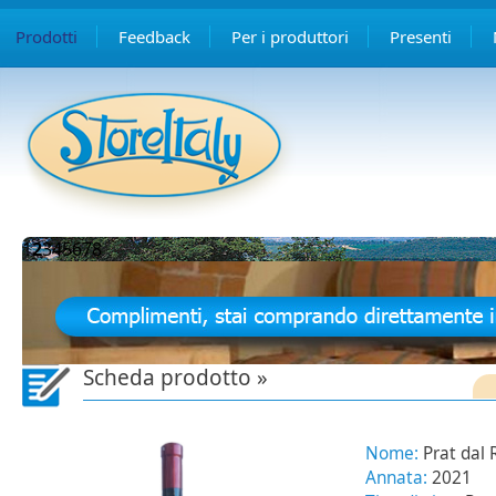
Prodotti
Feedback
Per i produttori
Presenti
1
2
3
4
5
6
7
8
Scheda prodotto »
Nome:
Prat dal 
Annata:
2021