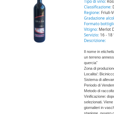
Tipo di vino:
Ros
Classificazione:
Regione:
Friuli-
Gradazione alcol
Formato bottigl
Vitigno:
Merlot 
Servizio:
16 - 18 
Descrizione:
Il nome in etichett
un terreno annesso
quercia"
Zona di produzion
Localita’: Bicinicc
Sistema di alleva
Periodo di Vendem
Metodo di raccolt
Vinificazione: dopo
selezionati. Viene
giornalieri in vas
stagione, ovvero d