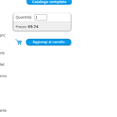
Catalogo completo
Quantità:
€9.74
Prezzo:
 9°C
nti
del
orno
arte
e