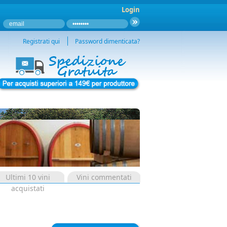
Login
Registrati qui
Password dimenticata?
Ultimi 10 vini
Vini commentati
acquistati