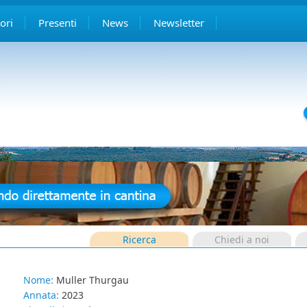
ori
Presenti
News
Newsletter
Ricerca
Chiedi a noi
Nome:
Muller Thurgau
Annata:
2023