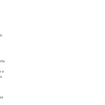
ti
ella
e e
no
ase