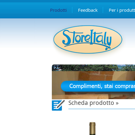
Prodotti
Feedback
Per i produtt
1
2
3
4
5
6
7
8
Scheda prodotto »