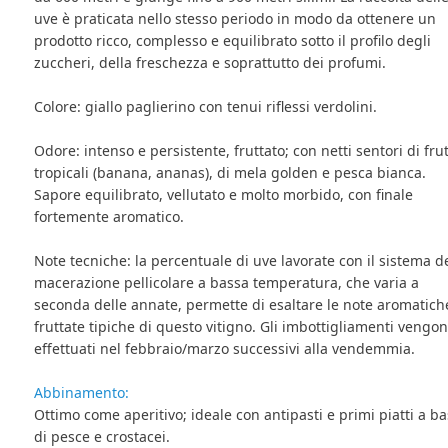
uve è praticata nello stesso periodo in modo da ottenere un
prodotto ricco, complesso e equilibrato sotto il profilo degli
zuccheri, della freschezza e soprattutto dei profumi.
Colore: giallo paglierino con tenui riflessi verdolini.
Odore: intenso e persistente, fruttato; con netti sentori di frut
tropicali (banana, ananas), di mela golden e pesca bianca.
Sapore equilibrato, vellutato e molto morbido, con finale
fortemente aromatico.
Note tecniche: la percentuale di uve lavorate con il sistema d
macerazione pellicolare a bassa temperatura, che varia a
seconda delle annate, permette di esaltare le note aromatich
fruttate tipiche di questo vitigno. Gli imbottigliamenti vengo
effettuati nel febbraio/marzo successivi alla vendemmia.
Abbinamento:
Ottimo come aperitivo; ideale con antipasti e primi piatti a b
di pesce e crostacei.