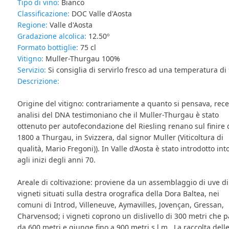
Tipo di vino:
Bianco
Classificazione:
DOC Valle d'Aosta
Regione:
Valle d'Aosta
Gradazione alcolica:
12.50º
Formato bottiglie:
75 cl
Vitigno:
Muller-Thurgau 100%
Servizio:
Si consiglia di servirlo fresco ad una temperatura di
Descrizione:
Origine del vitigno: contrariamente a quanto si pensava, rece
analisi del DNA testimoniano che il Muller-Thurgau è stato
ottenuto per autofecondazione del Riesling renano sul finire 
1800 a Thurgau, in Svizzera, dal signor Muller (Viticoltura di
qualità, Mario Fregoni)). In Valle d’Aosta è stato introdotto int
agli inizi degli anni 70.
Areale di coltivazione: proviene da un assemblaggio di uve di
vigneti situati sulla destra orografica della Dora Baltea, nei
comuni di Introd, Villeneuve, Aymavilles, Jovençan, Gressan,
Charvensod; i vigneti coprono un dislivello di 300 metri che p
da 600 metri e giunge fino a 900 metri s.l.m.. La raccolta dell