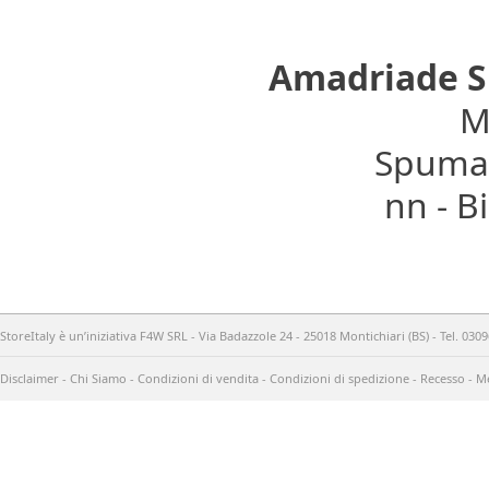
Amadriade 
Mo
Spumant
nn - 
StoreItaly è un’iniziativa F4W SRL - Via Badazzole 24 - 25018 Montichiari (BS) - Tel. 03
Disclaimer
-
Chi Siamo
-
Condizioni di vendita
-
Condizioni di spedizione
-
Recesso
-
Me