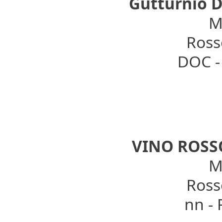
Gutturnio D
Mo
Rosso
DOC -
VINO ROSS
Mo
Rosso
nn -