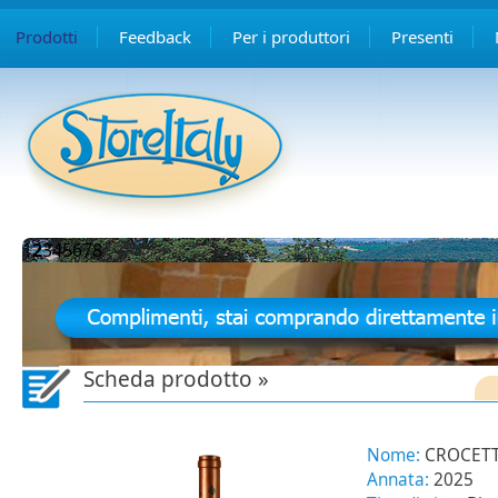
Prodotti
Feedback
Per i produttori
Presenti
1
2
3
4
5
6
7
8
Scheda prodotto »
Nome:
CROCETTA
Annata:
2025