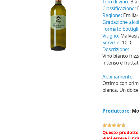
Tipo di vino:
Bia
Classificazione:
Regione:
Emilia
Gradazione alcol
Formato bottigl
Vitigno:
Malvasi
Servizio:
10°C
Descrizione:
Vino bianco friz
intenso e fruttat
Abbinamento:
Ottimo con primi
bianca. Un dolce 
Produttore:
Mol
Questo prodotto
Vuoi essere il p