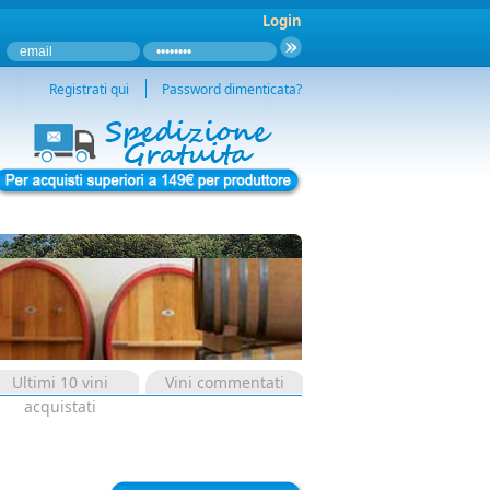
Login
Registrati qui
Password dimenticata?
Ultimi 10 vini
Vini commentati
acquistati