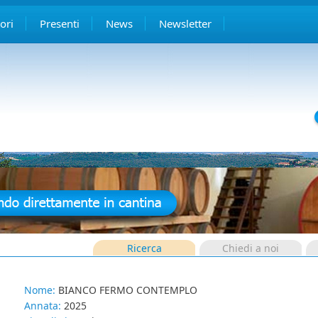
ori
Presenti
News
Newsletter
Ricerca
Chiedi a noi
Nome:
BIANCO FERMO CONTEMPLO
Annata:
2025