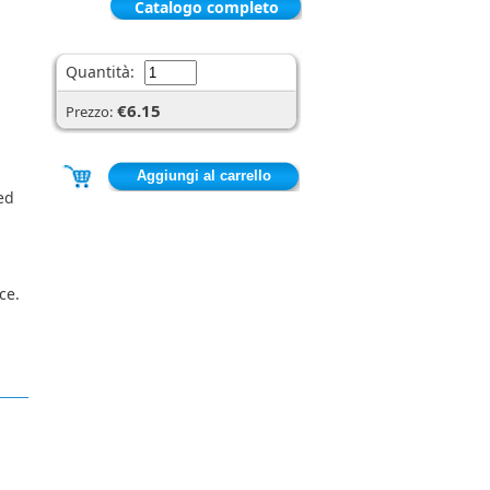
Catalogo completo
Quantità:
€6.15
Prezzo:
ed
ce.