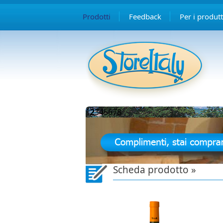
Prodotti
Feedback
Per i produtt
1
2
3
4
5
6
7
8
Scheda prodotto »