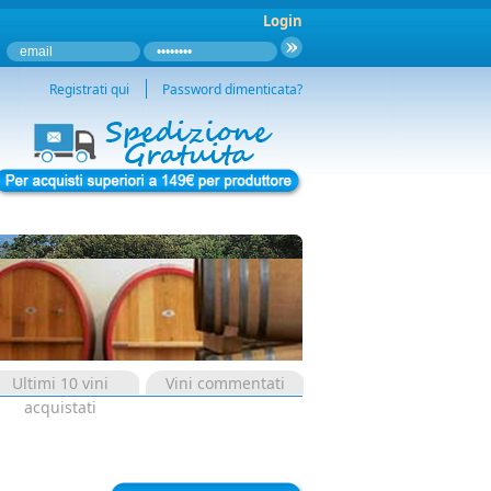
Login
Registrati qui
Password dimenticata?
Ultimi 10 vini
Vini commentati
acquistati