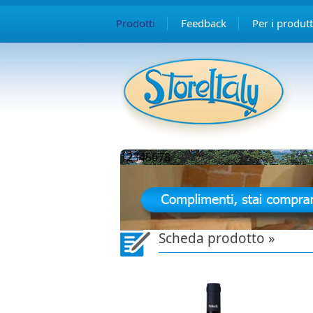
Prodotti
Feedback
Per i produtt
1
2
3
4
5
6
7
8
Scheda prodotto »