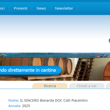
ori
Presenti
News
Newsletter
Ricerca
Chiedi a noi
Nome:
IL SINCERO Bonarda DOC Colli Piacentini
Annata:
2025