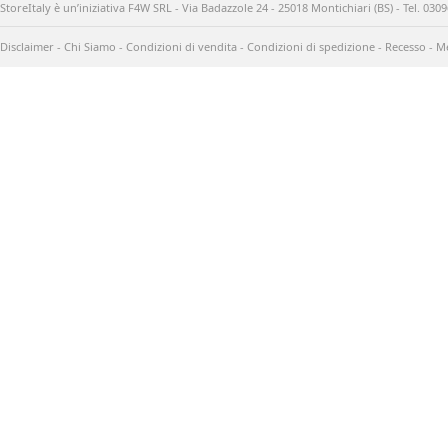
StoreItaly è un’iniziativa F4W SRL - Via Badazzole 24 - 25018 Montichiari (BS) - Tel. 03
Disclaimer
-
Chi Siamo
-
Condizioni di vendita
-
Condizioni di spedizione
-
Recesso
-
Me