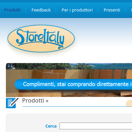
Prodotti
Feedback
Per i produttori
Presenti
1
2
3
4
5
6
7
8
Prodotti »
Cerca