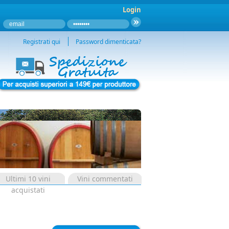
Login
Registrati qui
Password dimenticata?
Ultimi 10 vini
Vini commentati
acquistati