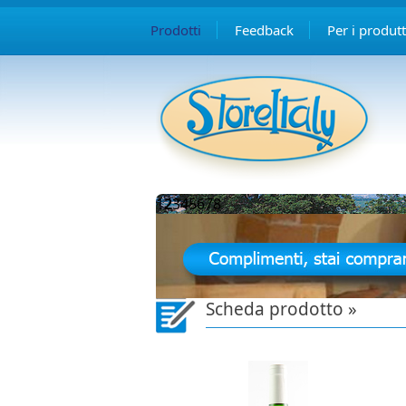
Prodotti
Feedback
Per i produtt
1
2
3
4
5
6
7
8
Scheda prodotto »