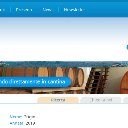
ori
Presenti
News
Newsletter
Ricerca
Chiedi a noi
Nome:
Grigio
Annata:
2019