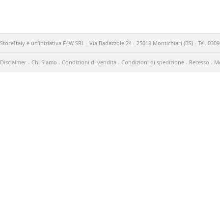
StoreItaly è un’iniziativa F4W SRL - Via Badazzole 24 - 25018 Montichiari (BS) - Tel. 03
Disclaimer
-
Chi Siamo
-
Condizioni di vendita
-
Condizioni di spedizione
-
Recesso
-
Me