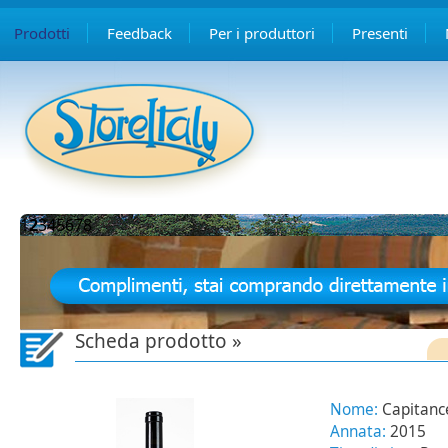
Prodotti
Feedback
Per i produttori
Presenti
1
2
3
4
5
6
7
8
Scheda prodotto »
Nome:
Capitanc
Annata:
2015