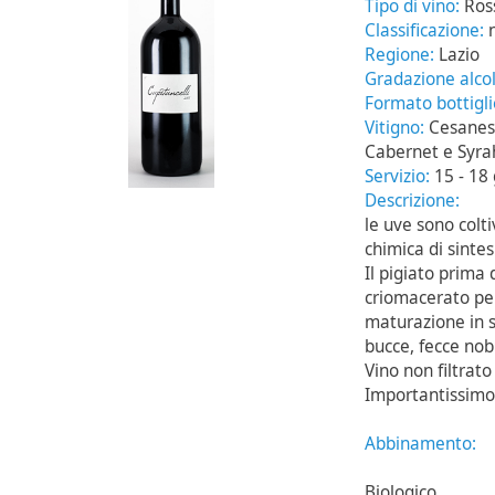
Tipo di vino:
Ros
Classificazione:
Regione:
Lazio
Gradazione alcol
Formato bottigl
Vitigno:
Cesanes
Cabernet e Syra
Servizio:
15 - 18
Descrizione:
le uve sono colti
chimica di sintes
Il pigiato prima
criomacerato per
maturazione in s
bucce, fecce nobil
Vino non filtrato
Importantissimo, 
Abbinamento:
Biologico